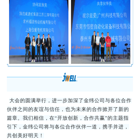
大会的圆满举行，进一步加深了金纬公司与各位合作
伙伴之间的友谊与信任，也为未来的合作掀开了新的
篇章。我们相信，在“开放创新，合作共赢”的主题指
引下，金纬公司将与各位合作伙伴一道，携手并进，
共创美好明天！