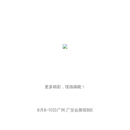
更多精彩，现场揭晓！
8月8-10日广州.广交会展馆B区