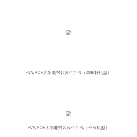
EVA/POE太阳能封装膜生产线（单螺杆机型）
EVA/POE太阳能封装膜生产线（平双机型）