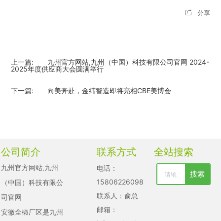
分享
上一篇:
九州官方网站,九州（中国）科技有限公司官网 2024-
2025年度供应商大会圆满举行
下一篇:
向美奔赴，金纬智造即将亮相CBE美博会
公司简介
联系方式
全站搜索
电话：
九州官方网站,九州
搜索
清空记录
15806226098
（中国）科技有限公
历史记录
联系人：俞总
司官网

邮箱：
安徽全椒厂区是九州
取消