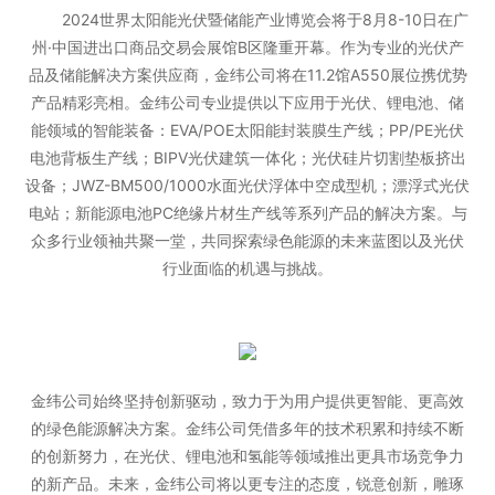
2024世界太阳能光伏暨储能产业博览会将于8月8-10日在广
州·中国进出口商品交易会展馆B区隆重开幕。作为专业的光伏产
品及储能解决方案供应商，金纬公司将在11.2馆A550展位携优势
产品精彩亮相。金纬公司专业提供以下应用于光伏、锂电池、储
能领域的智能装备：EVA/POE太阳能封装膜生产线；PP/PE光伏
电池背板生产线；BIPV光伏建筑一体化；光伏硅片切割垫板挤出
设备；JWZ-BM500/1000水面光伏浮体中空成型机；漂浮式光伏
电站；新能源电池PC绝缘片材生产线等系列产品的解决方案。与
众多行业领袖共聚一堂，共同探索绿色能源的未来蓝图以及光伏
行业面临的机遇与挑战。
金纬公司始终坚持创新驱动，致力于为用户提供更智能、更高效
的绿色能源解决方案。金纬公司凭借多年的技术积累和持续不断
的创新努力，在光伏、锂电池和氢能等领域推出更具市场竞争力
的新产品。未来，金纬公司将以更专注的态度，锐意创新，雕琢