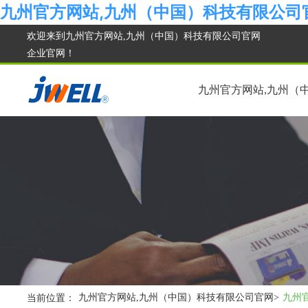
九州官方网站,九州（中国）科技有限公司
欢迎来到九州官方网站,九州（中国）科技有限公司官网

企业官网！
九州官方网站,九州（
当前位置：
九州官方网站,九州（中国）科技有限公司官网
>
九州