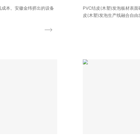
即低成本。安徽金纬挤出的设备
PVC结皮(木塑)发泡板材
皮(木塑)发泡生产线融合自由发