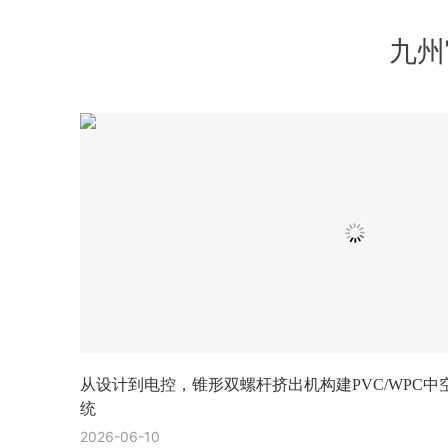
九州
从设计到电控，锥形双螺杆挤出机构建PVC/WPC
统
2026-06-10