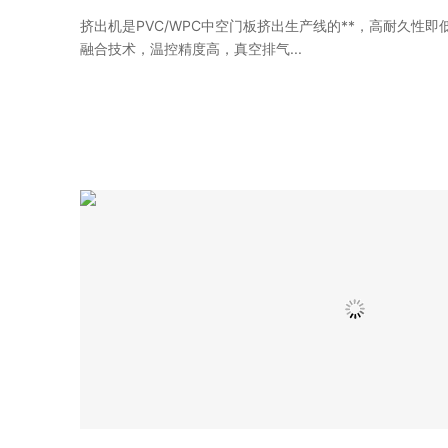
挤出机是PVC/WPC中空门板挤出生产线的**，高耐久性
融合技术，温控精度高，真空排气...