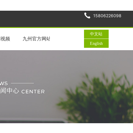
15806226098
中文站
例视频
九州官方网站,九州（中国）科技有限公司官网
English