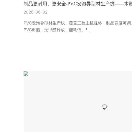
制品更耐用、更安全-PVC发泡异型材生产线——木
2026-06-02
PVC发泡异型材生产线，覆盖三档主机规格，制品宽度可
PVC树脂，无甲醛释放，能耗低。*...