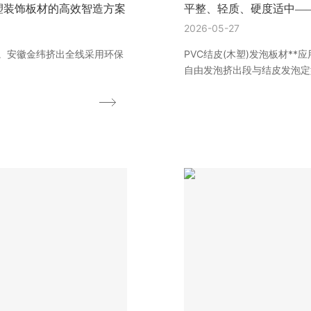
塑装饰板材的高效智造方案
平整、轻质、硬度适中——
2026-05-27
调。安徽金纬挤出全线采用环保
PVC结皮(木塑)发泡板材*
自由发泡挤出段与结皮发泡定型