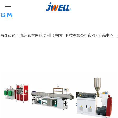
九州官方网站,九州（中国）科技有限公司
官网
九州官方网站,九州（中国）科技有限公司官网
关于我们
当前位置：
九州官方网站,九州（中国）科技有限公司官网
>
产品中心
>
产品中心
案例视频
挤出机系列
九州官方网站,九州（中国）科技有限公司官网
型材线系列
客户视频
九州官方网站,九州（中国）科技有限公司官网
造粒线系列
九州官方网站,九州（中国）科技有限公司官网
行业新闻