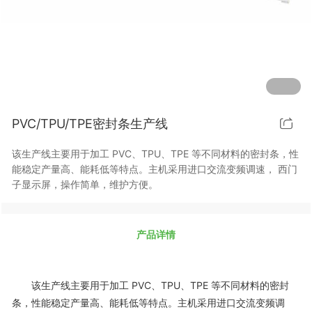
PVC/TPU/TPE密封条生产线
该生产线主要用于加工 PVC、TPU、TPE 等不同材料的密封条，性
能稳定产量高、能耗低等特点。主机采用进口交流变频调速， 西门
子显示屏，操作简单，维护方便。
产品详情
该生产线主要用于加工 PVC、TPU、TPE 等不同材料的密封
条，性能稳定产量高、能耗低等特点。主机采用进口交流变频调