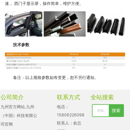
速， 西门子显示屏，操作简单，维护方便。
技术参数
备注：以上规格参数如有变更，恕不另行通知。
公司简介
联系方式
全站搜索
电话：
九州官方网站,九州
搜索
清空记录
15806226098
（中国）科技有限公
历史记录
联系人：俞总
司官网
