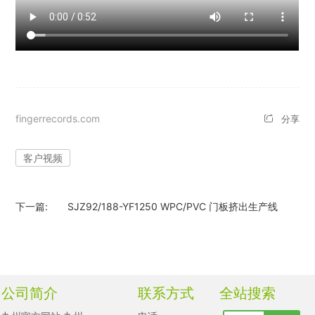
fingerrecords.com
分享
客户视频
下一篇:
SJZ92/188-YF1250 WPC/PVC 门板挤出生产线
公司简介
联系方式
全站搜索